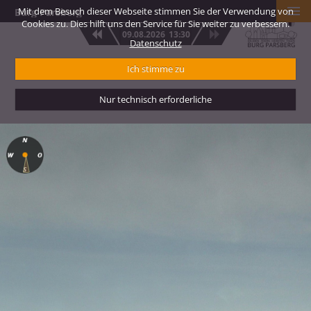
Mit dem Besuch dieser Webseite stimmen Sie der Verwendung von
Burg Parsberg
Cookies zu. Dies hilft uns den Service für Sie weiter zu verbessern.
09.08.2026
13:30
Datenschutz
Ich stimme zu
Nur technisch erforderliche